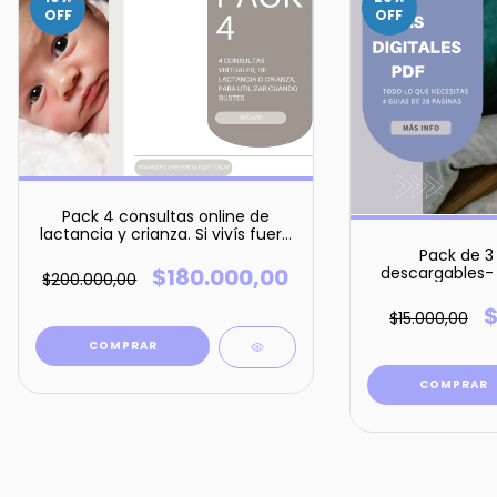
OFF
OFF
Pack 4 consultas online de
lactancia y crianza. Si vivís fuera
de Argentina abonás con Paypal
Pack de 3
(dólares 120)
descargables- 
$180.000,00
$200.000,00
que necesitas,
bebé, a un preci
$
$15.000,00