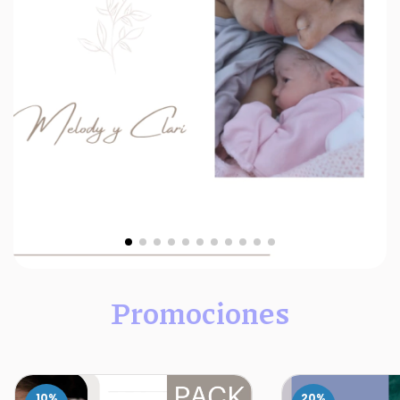
Promociones
10
%
20
%